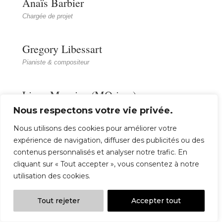
Anaïs Barbier
Chargée de projet
Gregory Libessart
Pianiste & compositeur
Lison Mezzina (MOrisse)
Chanteuse
Nous respectons votre vie privée.
Nous utilisons des cookies pour améliorer votre
Jon Norris
expérience de navigation, diffuser des publicités ou des
contenus personnalisés et analyser notre trafic. En
Chanteur-guitariste, auteur-compositeur
cliquant sur « Tout accepter », vous consentez à notre
utilisation des cookies.
Fleur Offwood
Tout rejeter
Accepter tout
Autrice-compositrice-interprète · electropop