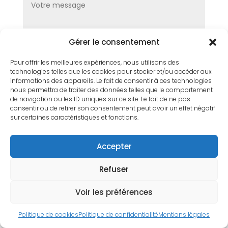
Gérer le consentement
Pour offrir les meilleures expériences, nous utilisons des
technologies telles que les cookies pour stocker et/ou accéder aux
informations des appareils. Le fait de consentir à ces technologies
Envoi
nous permettra de traiter des données telles que le comportement
de navigation ou les ID uniques sur ce site. Le fait de ne pas
consentir ou de retirer son consentement peut avoir un effet négatif
sur certaines caractéristiques et fonctions.
Accepter
Copyright © 2010-2026 L’Atelier de Cédric |
Refuser
Mentions légales
|
Politique de confidentialité
|
Conception Cédric de l’Atelier
Voir les préférences
Politique de cookies
Politique de confidentialité
Mentions légales