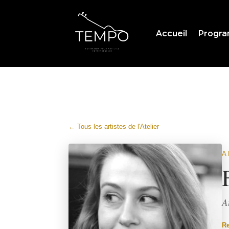
Accueil
Progr
← Tous les artistes de l'Atelier
A
A
R