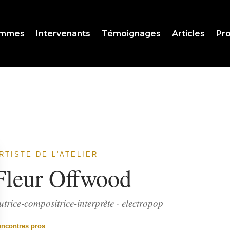
ammes
Intervenants
Témoignages
Articles
Pro
RTISTE DE L'ATELIER
Fleur Offwood
utrice-compositrice-interprète · electropop
encontres pros