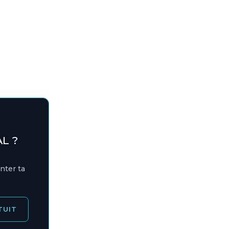
L ?
nter ta
TUIT