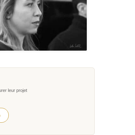
er leur projet
h