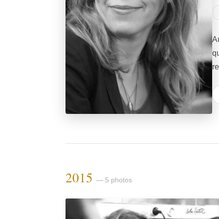
A
q
r
2015
— 5 photos