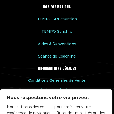
NOS FORMATIONS
TEMPO Structuration
TEMPO Synchro
Aides & Subventions
Séance de Coaching
INFORMATIONS LÉGALES
Conditions Générales de Vente
Règlement intérieur
Nous respectons votre vie privée.
Accessibilité handicap
Nous utilisons des cookies pour améliorer votre
Rapport qualité
expérience de navigation, diffuser des publicités ou des