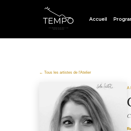
Accueil
Progr
← Tous les artistes de l'Atelier
A
C
R