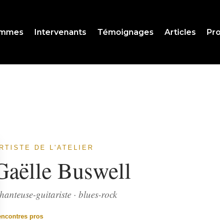
ammes
Intervenants
Témoignages
Articles
Pro
RTISTE DE L'ATELIER
Gaëlle Buswell
hanteuse-guitariste · blues-rock
encontres pros