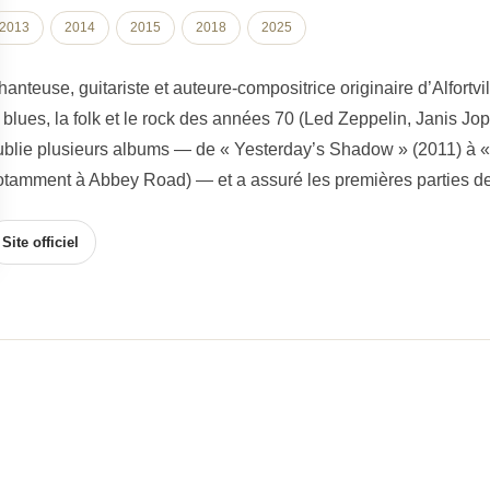
2013
2014
2015
2018
2025
hanteuse, guitariste et auteure-compositrice originaire d’Alfortv
e blues, la folk et le rock des années 70 (Led Zeppelin, Janis Jo
ublie plusieurs albums — de « Yesterday’s Shadow » (2011) à «
otamment à Abbey Road) — et a assuré les premières parties d
Site officiel