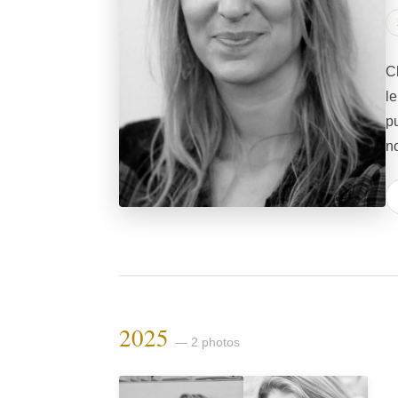
C
l
p
n
2025
— 2 photos