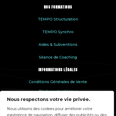
NOS FORMATIONS
TEMPO Structuration
TEMPO Synchro
Aides & Subventions
Séance de Coaching
INFORMATIONS LÉGALES
Conditions Générales de Vente
Règlement intérieur
Nous respectons votre vie privée.
Accessibilité handicap
Nous utilisons des cookies pour améliorer votre
Rapport qualité
expérience de navigation, diffuser des publicités ou des