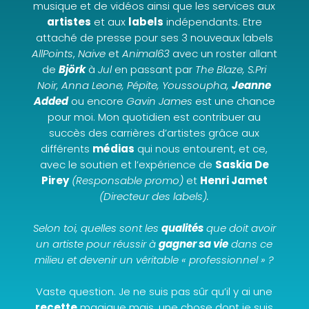
musique et de vidéos ainsi que les services aux
artistes
et aux
labels
indépendants.
Etre
attaché de presse pour ses 3 nouveaux labels
AllPoints
,
Naive
et
Animal63
avec un roster allant
de
Björk
à
Jul
en passant par
The Blaze, S.Pri
Noir, Anna Leone, Pépite, Youssoupha,
Jeanne
Added
ou encore
Gavin James
est une chance
pour moi. Mon quotidien est contribuer au
succès des carrières d’artistes grâce aux
différents
médias
qui nous entourent, et ce,
avec le soutien et l’expérience de
Saskia De
Pirey
(Responsable promo)
et
Henri Jamet
(Directeur des labels).
Selon toi, quelles sont les
qualités
que doit avoir
un artiste pour réussir à
gagner sa vie
dans ce
milieu et devenir un véritable « professionnel » ?
Vaste question. Je ne suis pas sûr qu’il y ai une
recette
magique mais, une chose dont je suis