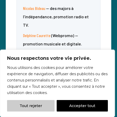
Nicolas Bideau
— des majors à
l’indépendance, promotion radio et
TV.
Delphine Caurette
(Webpromo) —
promotion musicale et digitale.
Hervé Cocto
(Music Media Consulting) —
Nous respectons votre vie privée.
20 ans de stratégie média.
Nous utilisons des cookies pour améliorer votre
Falamak Fatemi
— relations presse et
expérience de navigation, diffuser des publicités ou des
contenus personnalisés et analyser notre trafic. En
communication musicale.
cliquant sur « Tout accepter », vous consentez à notre
Bertrand Kaleta
(Label Frenchy / PIAS) —
utilisation des cookies.
promotion en label.
Tout rejeter
Accepter tout