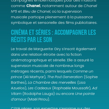
campagnes emblématiques pour des maisons
comme
Chanel
, notamment autour de
Chanel
N°5
et
Bleu de Chanel
, où la supervision
musicale participe pleinement à la puissance
symbolique et sensorielle des films publicitaires.
Cinéma et séries : accompagner les
récits par le son
Le travail de Marguerite Giry s’inscrit également
dans une relation étroite avec la fiction
cinématographique et sérielle. Elle a assuré la
supervision musicale de nombreux longs
métrages récents, parmi lesquels
Comme un
prince
(Ali Marhyar),
The Pod Generation
(Sophie
Barthes),
La Chambre des merveilles
(Lisa
Azuelos),
Les Cadeaux
(Raphaële Moussafir),
Ad
Vitam
(Rodolphe Lauga) ou encore
Une pointe
d’amour
(Maël Piriou).
Côté séries, son expertise s’exprime sur des