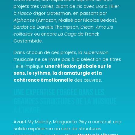
projets très variés, allant de
Iris
avec Doria Tillier
à
Fiasco
d’Igor Gotesman, en passant par
Alphonse
(Amazon, réalisé par Nicolas Bedos),
Bardot
de Danièle Thompson,
Clean
,
Amours
solitaires
ou encore
La Cage
de Franck
Gastambide.
Dans chacun de ces projets, la supervision
musicale ne se limite pas à la sélection de titres
: elle implique
une réflexion globale sur le
sens, le rythme, la dramaturgie et la
cohérence émotionnelle
des œuvres.
Une expertise forgée dans les
grandes structures de la musique
à l’image
Avant My Melody, Marguerite Giry a construit une
solide expérience au sein de structures