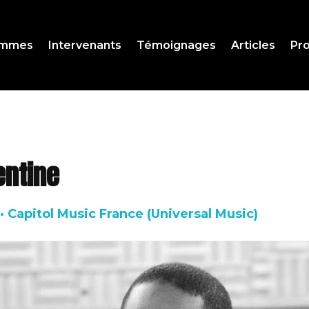
ammes
Intervenants
Témoignages
Articles
Pro
entine
 · Capitol Music France (Universal Music)