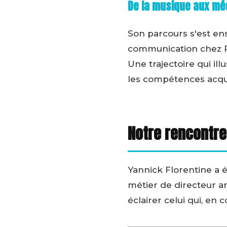
De la musique aux mé
Son parcours s'est ens
communication chez Pa
Une trajectoire qui il
les compétences acqui
Notre rencontre
Yannick Florentine a é
métier de directeur ar
éclairer celui qui, en 