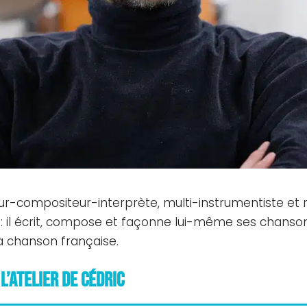
ur-compositeur-interprète, multi-instrumentiste et 
is : il écrit, compose et façonne lui-même ses chanson
la chanson française.
L’Atelier de Cédric