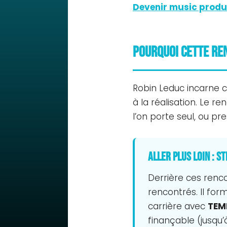
Devenir music produ
Pourquoi cette re
Robin Leduc incarne ce
à la réalisation. Le r
l’on porte seul, ou p
Aller plus loin : 
Derrière ces renco
rencontrés. Il for
carrière avec
TEM
finançable (jusqu’