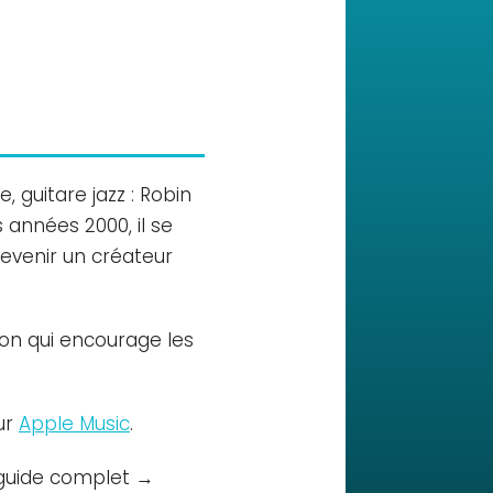
 guitare jazz : Robin
s années 2000, il se
devenir un créateur
ion qui encourage les
ur
Apple Music
.
e guide complet →