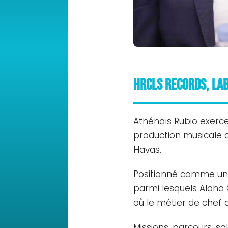
HRCLS Records, la
Athénaïs Rubio exer
production musicale cr
Havas.
Positionné comme un 
parmi lesquels Aloha
où le métier de chef 
Missions, parcours, sa