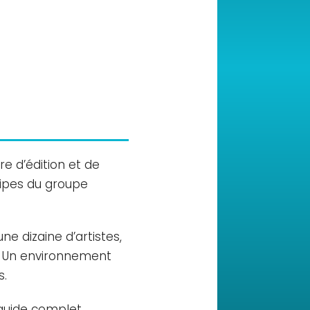
ure d’édition et de
quipes du groupe
 dizaine d’artistes,
. Un environnement
s.
e guide complet →