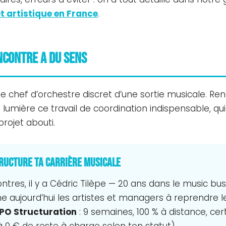
t artistique en France
.
ncontre a du sens
le chef d’orchestre discret d’une sortie musicale. Re
n lumière ce travail de coordination indispensable, q
 projet abouti.
structure ta carrière musicale
ntres, il y a Cédric Tilèpe — 20 ans dans le music bus
me aujourd’hui les artistes et managers à reprendre l
PO Structuration
: 9 semaines, 100 % à distance, cert
à 0 € de reste à charge selon ton statut).