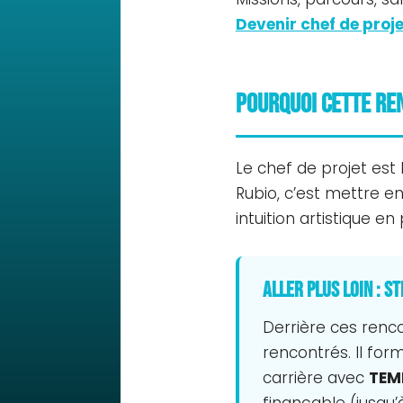
Devenir chef de proje
Pourquoi cette re
Le chef de projet est 
Rubio, c’est mettre e
intuition artistique en
Aller plus loin : 
Derrière ces renco
rencontrés. Il for
carrière avec
TEM
finançable (jusqu’