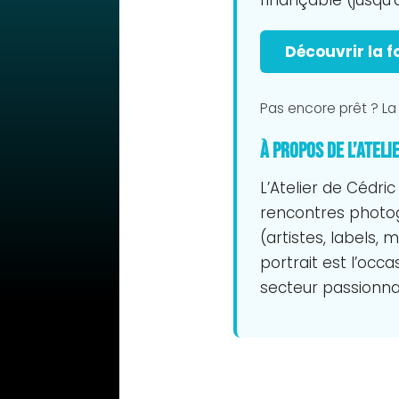
Découvrir la 
Pas encore prêt ? L
À propos de L’Ateli
L’Atelier de Cédri
rencontres photogr
(artistes, labels
portrait est l’occ
secteur passionna