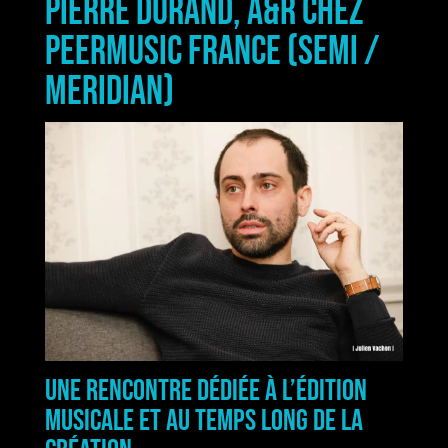
Pierre Durand, A&R chez
peermusic France (SEMI /
Meridian)
Une rencontre dédiée à l’édition
musicale et au temps long de la