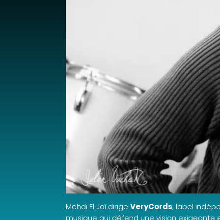
Mehdi El Jaï dirige
VeryCords
, label indé
musique qui défend une vision exigeante et