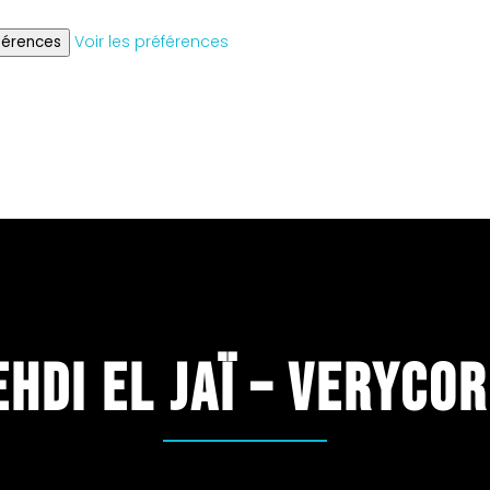
Voir les préférences
éférences
hdi El Jaï – VeryCo