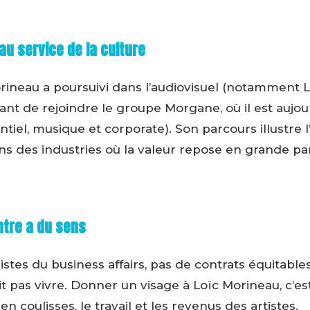
au service de la culture
orineau a poursuivi dans l’audiovisuel (notamment 
ant de rejoindre le groupe Morgane, où il est aujo
tiel, musique et corporate). Son parcours illustre 
ns des industries où la valeur repose en grande par
ntre a du sens
listes du business affairs, pas de contrats équitable
ait pas vivre. Donner un visage à Loïc Morineau, c’es
en coulisses, le travail et les revenus des artistes.