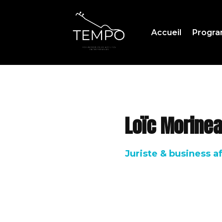
Accueil
Progr
Loïc Morine
Juriste & business a