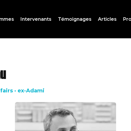
ammes
Intervenants
Témoignages
Articles
Pro
au
ffairs · ex-Adami