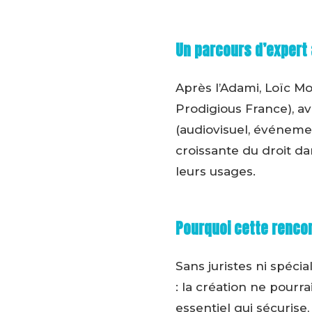
Un parcours d’expert 
Après l’Adami, Loïc M
Prodigious France), av
(audiovisuel, événemen
croissante du droit da
leurs usages.
Pourquoi cette renco
Sans juristes ni spécia
: la création ne pourr
essentiel qui sécurise, 