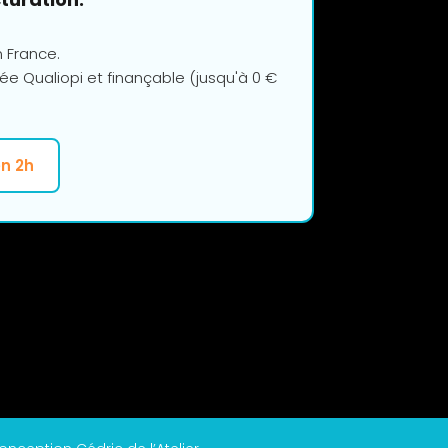
n France.
ée Qualiopi et finançable (jusqu'à 0 €
en 2h