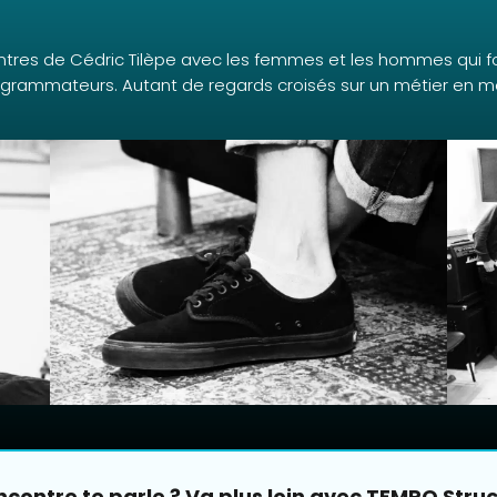
contres de Cédric Tilèpe avec les femmes et les hommes qui fo
rogrammateurs. Autant de regards croisés sur un métier en
ncontre te parle ? Va plus loin avec TEMPO Struc