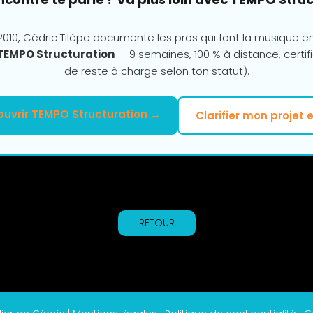
010, Cédric Tilèpe documente les pros qui font la musique e
TEMPO Structuration
— 9 semaines, 100 % à distance, certifi
de reste à charge selon ton statut).
uvrir TEMPO Structuration →
Clarifier mon projet 
RETOUR