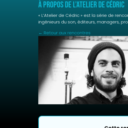
À propos de L’Atelier de Cédric
« L’Atelier de Cédric » est la série de ren
ingénieurs du son, éditeurs, managers, p
← Retour aux rencontres
Cette re