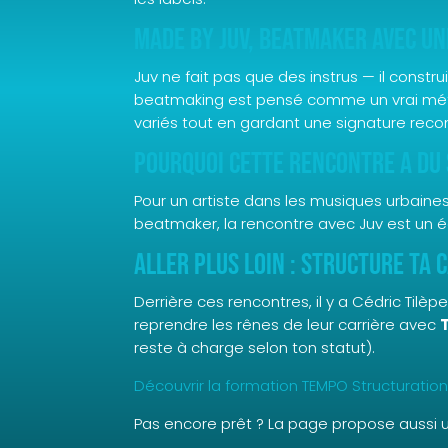
Made By Juv, beatmaker avec un
Juv ne fait pas que des instrus — il constr
beatmaking est pensé comme un vrai métier
variés tout en gardant une signature reco
Pourquoi cette rencontre a du
Pour un artiste dans les musiques urbain
beatmaker, la rencontre avec Juv est un écla
Aller plus loin : structure ta 
Derrière ces rencontres, il y a Cédric Tilè
reprendre les rênes de leur carrière avec
reste à charge selon ton statut).
Découvrir la formation TEMPO Structuratio
Pas encore prêt ? La page propose aussi 