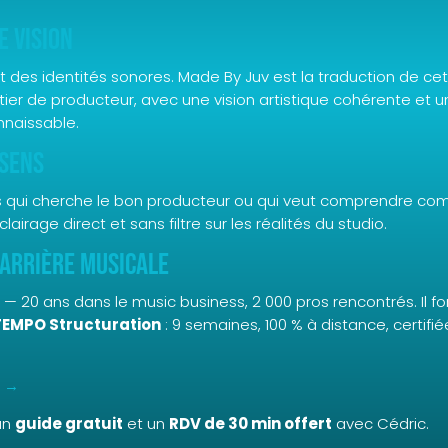
e vision
uit des identités sonores. Made By Juv est la traduction de cet
 de producteur, avec une vision artistique cohérente et une
nnaissable.
 sens
es qui cherche le bon producteur ou qui veut comprendre co
irage direct et sans filtre sur les réalités du studio.
carrière musicale
pe — 20 ans dans le music business, 2 000 pros rencontrés. Il 
TEMPO Structuration
: 9 semaines, 100 % à distance, certifi
n →
un
guide gratuit
et un
RDV de 30 min offert
avec Cédric.