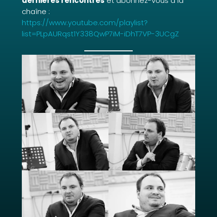
dernières rencontres
et abonnez-vous à la
chaîne :
https://www.youtube.com/playlist?
list=PLpAURqst1Y338QwP7iM-iDhT7VP-3UCgZ