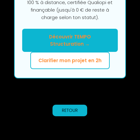
100 % à distance, certifiée Qualiopi et
finançable (jusqu'à 0 € de reste à
charge selon ton statut).
Découvrir TEMPO
Structuration →
Clarifier mon projet en 2h
RETOUR