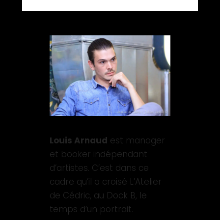
Louis Arnaud
est manager
et booker indépendant
d’artistes. C’est dans ce
cadre qu’il a croisé L’Atelier
de Cédric, au Dock B, le
temps d’un portrait.