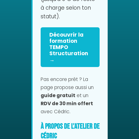
à charge selon ton
statut).
Découvrir la
formation
TEMPO
Structuration
→
Pas encore prêt ? La
page propose aussi un
guide gratuit
et un
RDV de 30 min offert
avec Cédric.
À propos de L’Atelier de
Cédric