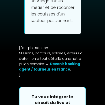
un visage sur un
métier et de raconter
les coulisses d’un
secteur passionnant.
[/et_pb_section
Missions, parcours, salaires, erreurs à
éviter : on a tout détaillé dans notre
guide complet →
Devenir booking
agent / tourneur en France
.
]
Tu veux intégrer le
circuit du live et