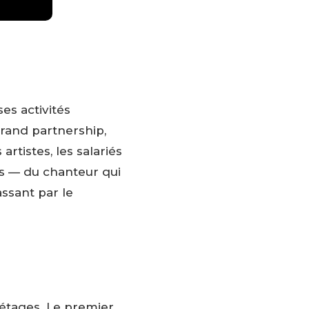
es activités
brand partnership,
rtistes, les salariés
ts — du chanteur qui
assant par le
 étages. Le premier