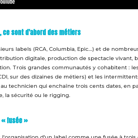
, ce sont d'abord des métiers
ieurs labels (RCA, Columbia, Epic…) et de nombreus
ribution digitale, production de spectacle vivant, 
tion. Trois grandes communautés y cohabitent : les a
I, sur des dizaines de métiers) et les intermitten
 au technicien qui enchaîne trois cents dates, en p
 la sécurité ou le rigging.
a « fusée »
 l'organisation d'un label comme une fusée à trois