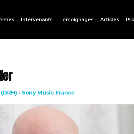
ammes
Intervenants
Témoignages
Articles
Pro
ier
 (DRH) · Sony Music France