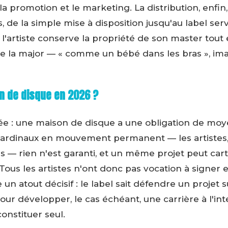
la promotion et le marketing. La distribution, enfin
 de la simple mise à disposition jusqu'au label se
 l'artiste conserve la propriété de son master tout 
e la major — « comme un bébé dans les bras », im
n de disque en 2026 ?
e : une maison de disque a une obligation de moye
cardinaux en mouvement permanent — les artistes, l
ns — rien n'est garanti, et un même projet peut ca
us les artistes n'ont donc pas vocation à signer en 
 un atout décisif : le label sait défendre un projet 
ur développer, le cas échéant, une carrière à l'in
constituer seul.