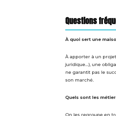
Questions fréq
À quoi sert une mais
À apporter à un projet
juridique…), une oblig
ne garantit pas le suc
son marché.
Quels sont les métie
On les regroupe en tro