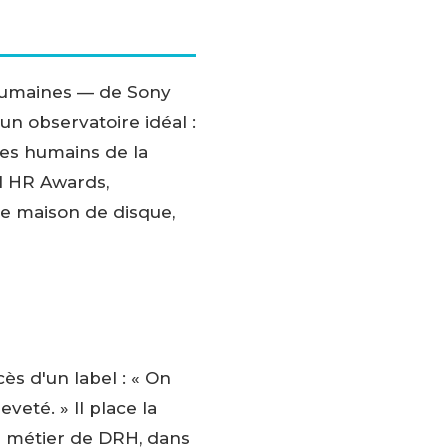
 humaines — de Sony
un observatoire idéal :
ages humains de la
l HR Awards,
ne maison de disque,
ès d'un label : « On
veté. » Il place la
u métier de DRH, dans