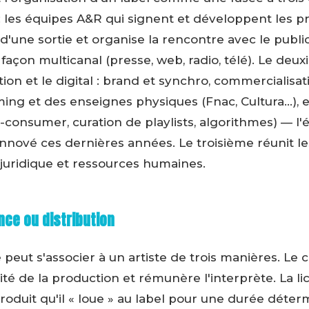
 : les équipes A&R qui signent et développent les pr
e d'une sortie et organise la rencontre avec le publi
 façon multicanal (presse, web, radio, télé). Le deu
ation et le digital : brand et synchro, commercialisa
ing et des enseignes physiques (Fnac, Cultura…), et
o-consumer, curation de playlists, algorithmes) — l
innové ces dernières années. Le troisième réunit le
 juridique et ressources humaines.
ence ou distribution
eut s'associer à un artiste de trois manières. Le con
lité de la production et rémunère l'interprète. La lice
oduit qu'il « loue » au label pour une durée déter