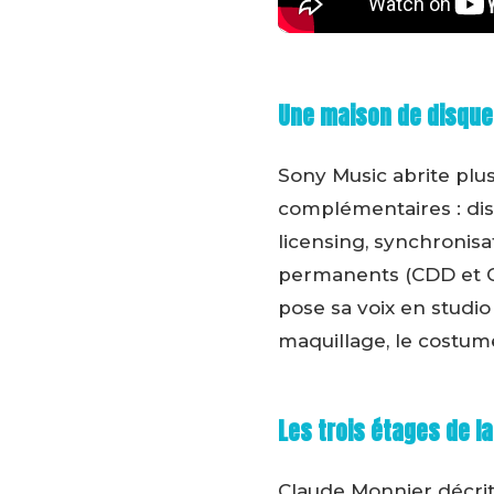
Une maison de disque
Sony Music abrite plus
complémentaires : dist
licensing, synchronisa
permanents (CDD et CD
pose sa voix en studio
maquillage, le costume,
Les trois étages de l
Claude Monnier décrit