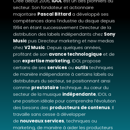
Créé début 2006,
IDOL
est un des pionniers du
secteur. Son fondateur et actionnaire
majoritaire
Pascal Bittard
a développé ses
compétences dans l’industrie du disque depuis
1994 en étant successivement Directeur de la
distribution des labels indépendants chez
Sony
Music
puis Directeur marketing et new medias
chez
V2 Music
. Depuis quelques années,
profitant de son
avance technologique
et de
son
expertise marketing
, IDOL propose
certains de ses
services
ou
outils
techniques
de manière indépendante à certains labels ou
distributeurs du secteur, se positionnant ainsi
comme
prestataire
technique. Au cœur du
secteur de la musique
indépendante
, IDOL a
une position idéale pour comprendre l’évolution
des besoins des
producteurs de contenus
. Il
travaille sans cesse à développer
de
nouveaux services
, techniques ou
marketing, de manière à aider les producteurs