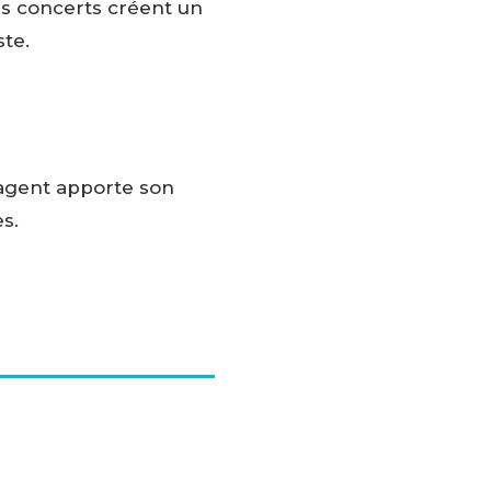
es concerts créent un
ste.
 agent apporte son
s.