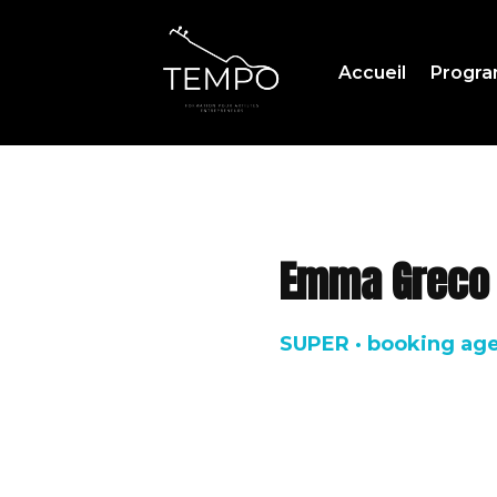
Accueil
Progr
Emma Greco
SUPER · booking ag