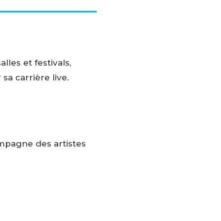
les et festivals,
a carrière live.
mpagne des artistes