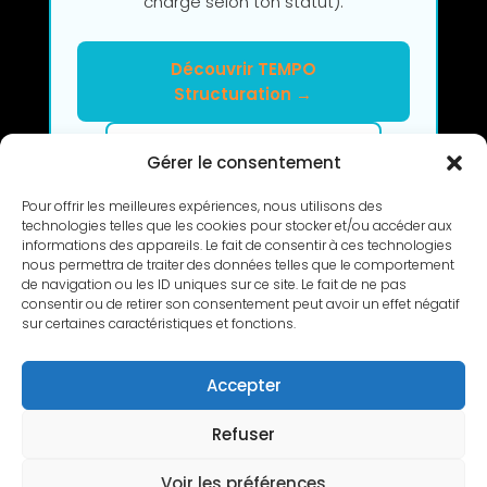
charge selon ton statut).
Découvrir TEMPO
Structuration →
Clarifier mon projet en 2h
Gérer le consentement
Pour offrir les meilleures expériences, nous utilisons des
technologies telles que les cookies pour stocker et/ou accéder aux
informations des appareils. Le fait de consentir à ces technologies
nous permettra de traiter des données telles que le comportement
de navigation ou les ID uniques sur ce site. Le fait de ne pas
consentir ou de retirer son consentement peut avoir un effet négatif
RETOUR
sur certaines caractéristiques et fonctions.
Accepter
Refuser
Copyright © 2010-2026 L’Atelier de Cédric |
Voir les préférences