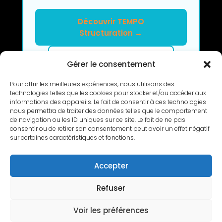
Découvrir TEMPO
Structuration →
Clarifier mon projet en 2h
Gérer le consentement
Pour offrir les meilleures expériences, nous utilisons des
technologies telles que les cookies pour stocker et/ou accéder aux
informations des appareils. Le fait de consentir à ces technologies
nous permettra de traiter des données telles que le comportement
de navigation ou les ID uniques sur ce site. Le fait de ne pas
consentir ou de retirer son consentement peut avoir un effet négatif
sur certaines caractéristiques et fonctions.
RETOUR
Accepter
Refuser
Copyright © 2010-2026 L’Atelier de Cédric |
Voir les préférences
Mentions légales
|
Politique de confidentialité
|