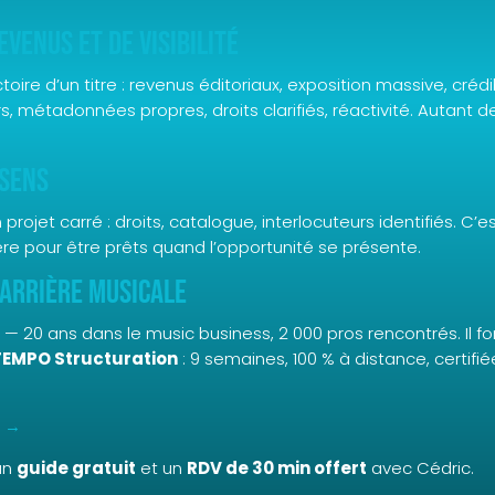
evenus et de visibilité
oire d’un titre : revenus éditoriaux, exposition massive, crédi
métadonnées propres, droits clarifiés, réactivité. Autant de
 sens
projet carré : droits, catalogue, interlocuteurs identifiés. 
ière pour être prêts quand l’opportunité se présente.
carrière musicale
pe — 20 ans dans le music business, 2 000 pros rencontrés. Il 
TEMPO Structuration
: 9 semaines, 100 % à distance, certifi
n →
un
guide gratuit
et un
RDV de 30 min offert
avec Cédric.