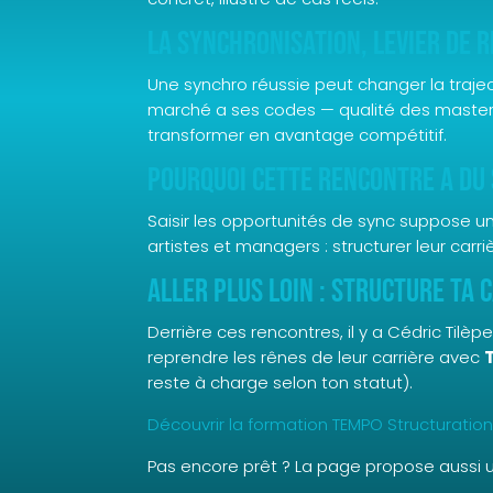
La synchronisation, levier de r
Une synchro réussie peut changer la traject
marché a ses codes — qualité des masters, 
transformer en avantage compétitif.
Pourquoi cette rencontre a du
Saisir les opportunités de sync suppose un 
artistes et managers : structurer leur carr
Aller plus loin : structure ta 
Derrière ces rencontres, il y a Cédric Tilè
reprendre les rênes de leur carrière avec
reste à charge selon ton statut).
Découvrir la formation TEMPO Structuratio
Pas encore prêt ? La page propose aussi 