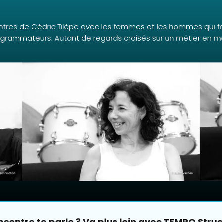
contres de Cédric Tilèpe avec les femmes et les hommes qui fo
rogrammateurs. Autant de regards croisés sur un métier en
ncontre te parle ? Va plus loin avec TEMPO Struc