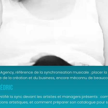
Agency, référence de la synchronisation musicale : placer la
sée de la création et du business, encore méconnu de beaucou
Cédric
tifié la sync devant les artistes et managers présents : co
ctions artistiques, et comment préparer son catalogue pour 