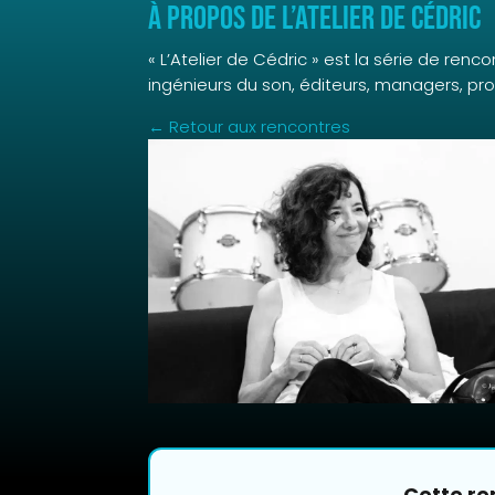
À propos de L’Atelier de Cédric
« L’Atelier de Cédric » est la série de ren
ingénieurs du son, éditeurs, managers, p
← Retour aux rencontres
Cette re