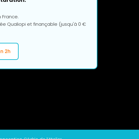
n France.
ée Qualiopi et finançable (jusqu'à 0 €
en 2h