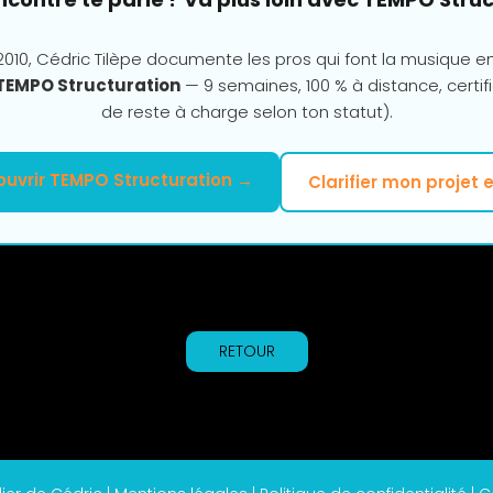
010, Cédric Tilèpe documente les pros qui font la musique e
TEMPO Structuration
— 9 semaines, 100 % à distance, certifi
de reste à charge selon ton statut).
uvrir TEMPO Structuration →
Clarifier mon projet 
RETOUR