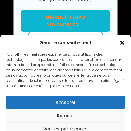
Découvrir TEMPO
Structuration →
Clarifier mon projet en 2h
Gérer le consentement
Pour offrir les meilleures expériences, nous utilisons des
technologies telles que les cookies pour stocker et/ou accéder aux
informations des appareils. Le fait de consentir à ces technologies
nous permettra de traiter des données telles que le comportement
de navigation ou les ID uniques sur ce site. Le fait de ne pas
consentir ou de retirer son consentement peut avoir un effet négatif
sur certaines caractéristiques et fonctions.
RETOUR
Accepter
Refuser
Copyright © 2010-2026 L’Atelier de Cédric |
Voir les préférences