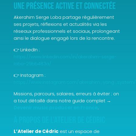
Une présence active et connectée
Akerahim Serge Loba partage régulièrement
ses projets, réflexions et actualités via les
réseaux professionnels et sociaux, prolongeant
ainsi le dialogue engagé lors de la rencontre.
👉 LinkedIn :
https://www.linkedin.com/in/akerahim-serge-
loba-29bb483a/
👉 Instagram :
https://www.instagram.com/akerahim_yang_system/
Missions, parcours, salaires, erreurs à éviter : on
a tout détaillé dans notre guide complet →
Devenir music producer en France
.
À propos de L’Atelier de Cédric
L’Atelier de Cédric
est un espace de