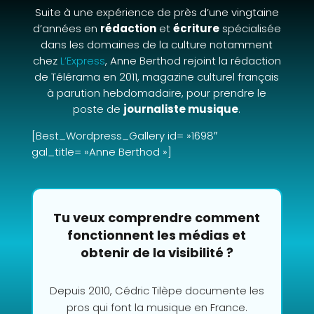
Suite à une expérience de près d’une vingtaine
d’années en
rédaction
et
écriture
spécialisée
dans les domaines de la culture notamment
chez
L’Express
, Anne Berthod rejoint la rédaction
de Télérama en 2011, magazine culturel français
à parution hebdomadaire, pour prendre le
poste de
journaliste musique
.
[Best_Wordpress_Gallery id= »1698″
gal_title= »Anne Berthod »]
Tu veux comprendre comment
fonctionnent les médias et
obtenir de la visibilité ?
Depuis 2010, Cédric Tilèpe documente les
pros qui font la musique en France.