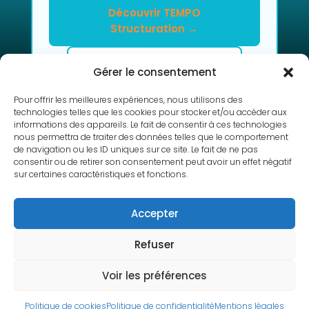
Découvrir TEMPO
Structuration →
Clarifier mon projet en 2h
Gérer le consentement
Pour offrir les meilleures expériences, nous utilisons des
technologies telles que les cookies pour stocker et/ou accéder aux
informations des appareils. Le fait de consentir à ces technologies
nous permettra de traiter des données telles que le comportement
de navigation ou les ID uniques sur ce site. Le fait de ne pas
consentir ou de retirer son consentement peut avoir un effet négatif
sur certaines caractéristiques et fonctions.
RETOUR
Accepter
Refuser
Copyright © 2010-2026 L’Atelier de Cédric |
Voir les préférences
Mentions légales
|
Politique de confidentialité
|
Conception Cédric de l’Atelier
Politique de cookies
Politique de confidentialité
Mentions légales