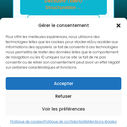
Découvrir TEMPO
Structuration →
Clarifier mon projet en 2h
Gérer le consentement
Pour offrir les meilleures expériences, nous utilisons des
technologies telles que les cookies pour stocker et/ou accéder aux
informations des appareils. Le fait de consentir à ces technologies
nous permettra de traiter des données telles que le comportement
de navigation ou les ID uniques sur ce site. Le fait de ne pas
consentir ou de retirer son consentement peut avoir un effet négatif
sur certaines caractéristiques et fonctions.
RETOUR
Accepter
Refuser
Copyright © 2010-2026 L’Atelier de Cédric |
Voir les préférences
Mentions légales
|
Politique de confidentialité
|
Conception Cédric de l’Atelier
Politique de cookies
Politique de confidentialité
Mentions légales