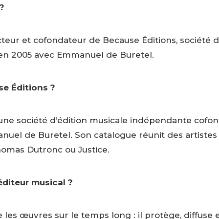
?
cteur et cofondateur de Because Éditions, société d
en 2005 avec Emmanuel de Buretel.
e Éditions ?
 une société d’édition musicale indépendante cofo
nuel de Buretel. Son catalogue réunit des artiste
omas Dutronc ou Justice.
 éditeur musical ?
es œuvres sur le temps long : il protège, diffuse e