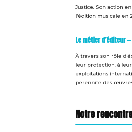
Justice. Son action e
l’édition musicale en 
Le métier d’éditeur —
À travers son rôle d’
leur protection, à leu
exploitations interna
pérennité des œuvres 
Notre rencontre